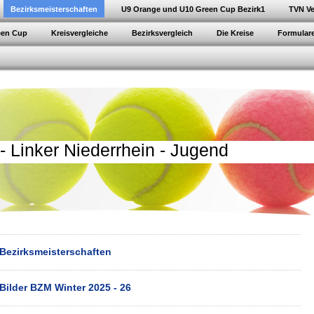
Bezirksmeisterschaften
U9 Orange und U10 Green Cup Bezirk1
TVN Ve
een Cup
Kreisvergleiche
Bezirksvergleich
Die Kreise
Formular
- Linker Niederrhein - Jugend
Bezirksmeisterschaften
Bilder BZM Winter 2025 - 26