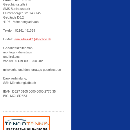
Linker Niederrhein
Geschäftsstelle im
SMS Businesspark
Blumenberger Str. 143-145
Gebäude D6.2
41061 Mönchengladbach
Telefon: 02161 481339
E-Mail:
tennis-bezirk1@t-online.de
Geschäftszeiten von
montags - dienstags
und freitags
von 09.00 Uhr bis 13.00 Uhr
mittwochs und donnerstags geschlossen
Bankverbindung:
SSK Mönchengladbach
IBAN: DE27 3105 0000 0000 2773 35
BIC: MGLSDE33