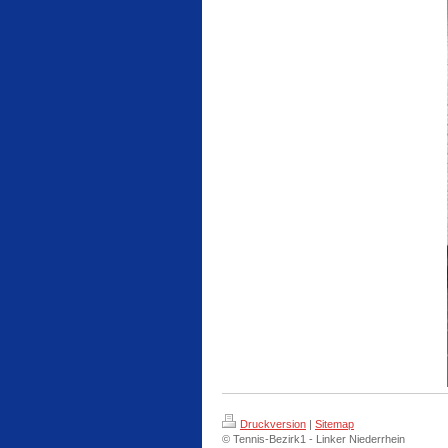
Druckversion
|
Sitemap
© Tennis-Bezirk1 - Linker Niederrhein