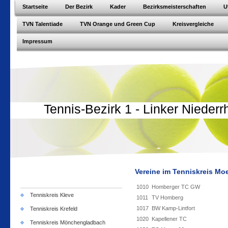
Startseite
Der Bezirk
Kader
Bezirksmeisterschaften
U
TVN Talentiade
TVN Orange und Green Cup
Kreisvergleiche
Impressum
Tennis-Bezirk 1 - Linker Niederr
Vereine im Tenniskreis Mo
1010
Homberger TC GW
Tenniskreis Kleve
1011
TV Homberg
1017
BW Kamp-Lintfort
Tenniskreis Krefeld
1020
Kapellener TC
Tenniskreis Mönchengladbach