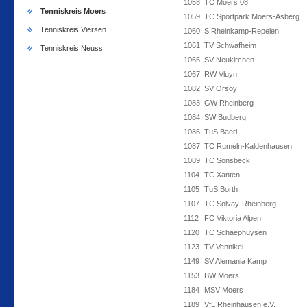
1058
TC Moers 08
Tenniskreis Moers
1059
TC Sportpark Moers-Asberg
Tenniskreis Viersen
1060
S Rheinkamp-Repelen
1061
TV Schwafheim
Tenniskreis Neuss
1065
SV Neukirchen
1067
RW Vluyn
1082
SV Orsoy
1083
GW Rheinberg
1084
SW Budberg
1086
TuS Baerl
1087
TC Rumeln-Kaldenhausen
1089
TC Sonsbeck
1104
TC Xanten
1105
TuS Borth
1107
TC Solvay-Rheinberg
1112
FC Viktoria Alpen
1120
TC Schaephuysen
1123
TV Vennikel
1149
SV Alemania Kamp
1153
BW Moers
1184
MSV Moers
1189
VfL Rheinhausen e.V.