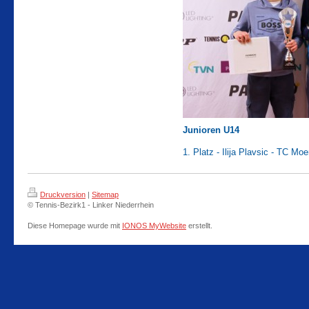
Junioren U14
1. Platz - Ilija Plavsic - TC Moe
Druckversion
|
Sitemap
© Tennis-Bezirk1 - Linker Niederrhein
Diese Homepage wurde mit
IONOS MyWebsite
erstellt.