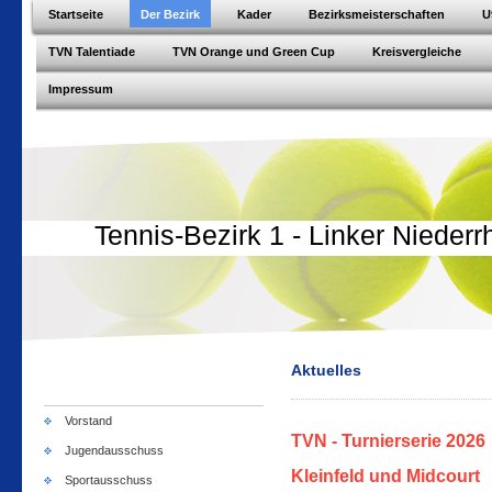
Startseite
Der Bezirk
Kader
Bezirksmeisterschaften
U
TVN Talentiade
TVN Orange und Green Cup
Kreisvergleiche
Impressum
Tennis-Bezirk 1 - Linker Niederr
Aktuelles
Vorstand
TVN - Turnierserie 2026
Jugendausschuss
Kleinfeld und Midcourt
Sportausschuss